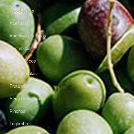
Productos
Aceitunas
Aperitivos Salados
Encurtidos
Frutos Secos
Patatas Fritas
Fruta deshidratada
Semi Conservas
Pinchos
Legumbres