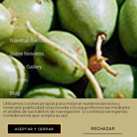
Navegación
Productos
Nuestras Tiendas
Sobre Nosotros
Gilda’s Gallery
Eventos
Blog
Utilizamos cookies propias para mejorar nuestros servicios y
Recetas
mostrarle publicidad relacionada con sus preferencias mediante
el análisis de sus hábitos de navegación. Si continúa navegando,
consideramos que acepta su uso.
Ofertas de trabajo
RECHAZAR
ACEPTAR Y CERRAR
Sostenibilidad