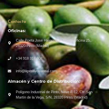
Contacto
Oficinas:
Calle Poeta José Hierro, 1 2ª Planta Oficina 25,.
28320 Pinto (Madrid)
+34 918 317 608
info@aperitivoslareal.com
Almacén y Centro de Distribución:
Polígono Industrial de Pinto, Nave F-12, Ctr. San
Martín de la Vega, S/N, 28320 Pinto, (Madrid)