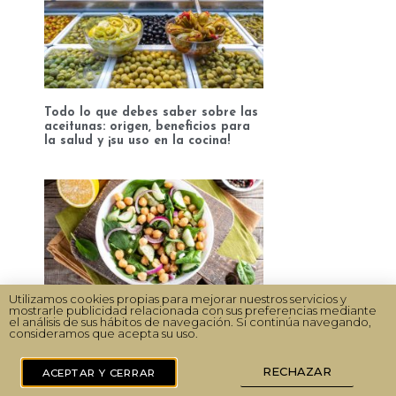
Todo lo que debes saber sobre las
aceitunas: origen, beneficios para
la salud y ¡su uso en la cocina!
Utilizamos cookies propias para mejorar nuestros servicios y
mostrarle publicidad relacionada con sus preferencias mediante
¡Ojo! Conoce las diferencias
el análisis de sus hábitos de navegación. Si continúa navegando,
nutricionales entre lentejas,
consideramos que acepta su uso.
garbanzos y alubias
RECHAZAR
ACEPTAR Y CERRAR