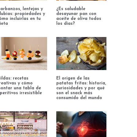
arbanzos, lentejas y
¿Es saludable
lubias: propiedades y
desayunar pan con
ómo incluirlas en tu
aceite de oliva todos
ieta
los días?
ildas: recetas
El origen de las
reativas y cómo
patatas fritas: historia,
ontar una tabla de
curiosidades y por qué
peritivos irresistible
son el snack más
consumido del mundo