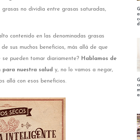
 grasas no dividía entre grasas saturadas,
G
a
c
d
alto contenido en las denominadas grasas
de sus muchos beneficios, más allá de que
e se pueden tomar diariamente?
Hablamos de
n para nuestra salud
y, no lo vamos a negar,
G
 allá con esos beneficios.
c
m
a