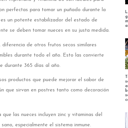
 son perfectas para tomar un puñado durante la
L
g
 es un potente estabilizador del estado de
m
a
ente se deben tomar nueces en su justa medida.
 diferencia de otros frutos secos similares
nibles durante todo el año. Esto las convierte
e durante 365 días al año.
T
sos productos que puede mejorar el sabor de
s
a
ún que sirvan en postres tanto como decoración
b
s
c
a que las nueces incluyen zinc y vitaminas del
sano, especialmente el sistema inmune.