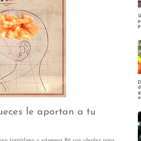
G
p
p
D
d
g
a
ueces le aportan a tu
en triptófano y vitamina B6 son ideales para