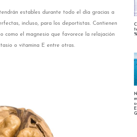
tendrán estables durante todo el día gracias a
fectas, incluso, para los deportistas. Contienen
C
t
mo como el magnesio que favorece la relajación
%
asio o vitamina E entre otras.
N
m
s
E
G