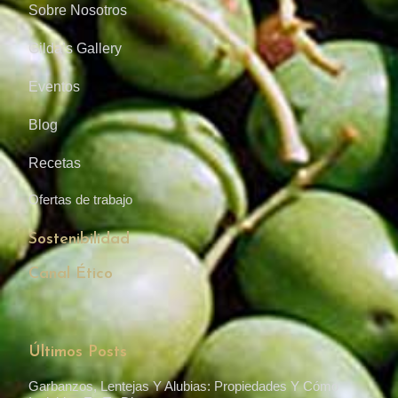
Sobre Nosotros
Gilda’s Gallery
Eventos
Blog
Recetas
Ofertas de trabajo
Sostenibilidad
Canal Ético
Últimos Posts
Garbanzos, Lentejas Y Alubias: Propiedades Y Cómo