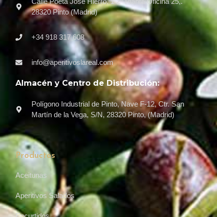
Calle Poeta José Hierro, 1 2ª Planta Oficina 25,.
28320 Pinto (Madrid)
+34 918 317 608
info@aperitivoslareal.com
Almacén y Centro de Distribución:
Polígono Industrial de Pinto, Nave F-12, Ctr. San
Martín de la Vega, S/N, 28320 Pinto, (Madrid)
Productos
Aceitunas
Aperitivos Salados
Encurtidos