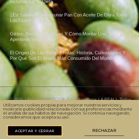
Incluirlas En Tu Dieta
¿Es Saludable Desayunar Pan Con Aceite De Oliva Todos
Los Días?
Gildas: Recetas Creativas Y Cómo Montar Una Tabla De
Aperitivos Irresistible
El Origen De Las Patatas Fritas: Historia, Curiosidades Y
Por Qué Son El Snack Más Consumido Del Mundo
Ⓒ 2026 URBAN APPETIZER, S.L. (Aperitivos LA REAL). Todos
Utilizamos cookies propias para mejorar nuestros servicios y
los derechos reservados |
Aviso legal
|
Política de Privacidad
|
mostrarle publicidad relacionada con sus preferencias mediante
Política de Cookies
|
Canal Ético
|
Sitemap
el análisis de sus hábitos de navegación. Si continúa navegando,
consideramos que acepta su uso.
RECHAZAR
ACEPTAR Y CERRAR