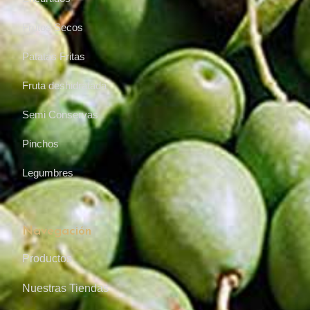
Frutos Secos
Patatas Fritas
Fruta deshidratada
Semi Conservas
Pinchos
Legumbres
Navegación
Productos
Nuestras Tiendas