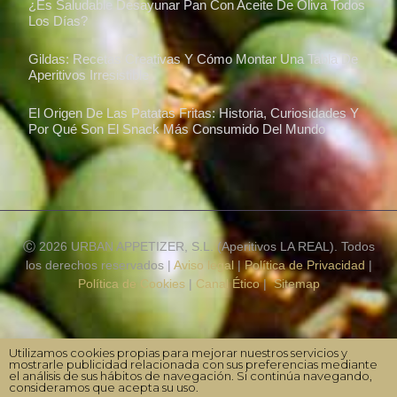
¿Es Saludable Desayunar Pan Con Aceite De Oliva Todos
Los Días?
Gildas: Recetas Creativas Y Cómo Montar Una Tabla De
Aperitivos Irresistible
El Origen De Las Patatas Fritas: Historia, Curiosidades Y
Por Qué Son El Snack Más Consumido Del Mundo
Ⓒ 2026 URBAN APPETIZER, S.L. (Aperitivos LA REAL). Todos
los derechos reservados |
Aviso legal
|
Política de Privacidad
|
Política de Cookies
|
Canal Ético
|
Sitemap
Utilizamos cookies propias para mejorar nuestros servicios y
mostrarle publicidad relacionada con sus preferencias mediante
el análisis de sus hábitos de navegación. Si continúa navegando,
consideramos que acepta su uso.
Made with
❤
by
Practico.agency