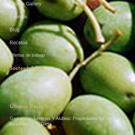
Gilda’s Gallery
Eventos
Blog
Recetas
Ofertas de trabajo
Sostenibilidad
Canal Ético
Últimos Posts
Garbanzos, Lentejas Y Alubias: Propiedades Y Cómo
Incluirlas En Tu Dieta