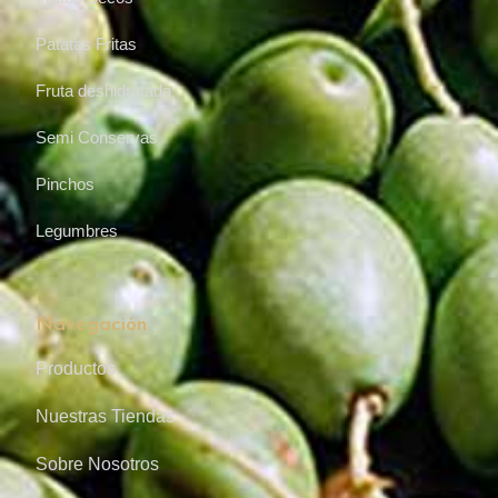
Patatas Fritas
Fruta deshidratada
Semi Conservas
Pinchos
Legumbres
Navegación
Productos
Nuestras Tiendas
Sobre Nosotros