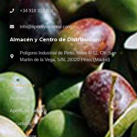
+34 918 317 608
info@aperitivoslareal.com
Almacén y Centro de Distribución:
Polígono Industrial de Pinto, Nave F-12, Ctr. San
Martín de la Vega, S/N, 28320 Pinto, (Madrid)
Productos
Aceitunas
Aperitivos Salados
Encurtidos
Frutos Secos