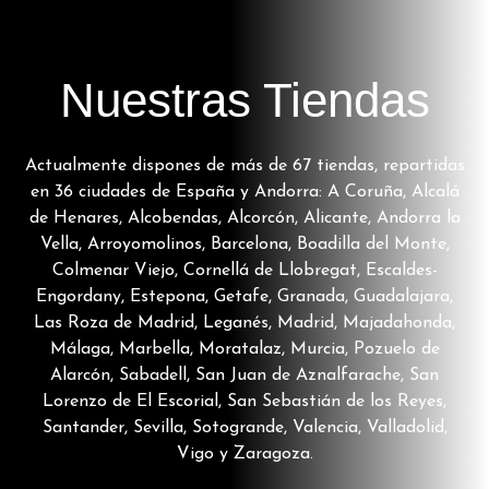
Nuestras Tiendas
Actualmente dispones de más de 67 tiendas, repartidas
en 36 ciudades de España y Andorra: A Coruña, Alcalá
de Henares, Alcobendas, Alcorcón, Alicante, Andorra la
Vella, Arroyomolinos, Barcelona, Boadilla del Monte,
Colmenar Viejo, Cornellá de Llobregat, Escaldes-
Engordany, Estepona, Getafe, Granada, Guadalajara,
Las Roza de Madrid, Leganés, Madrid, Majadahonda,
Málaga, Marbella, Moratalaz, Murcia, Pozuelo de
Alarcón, Sabadell, San Juan de Aznalfarache, San
Lorenzo de El Escorial, San Sebastián de los Reyes,
Santander, Sevilla, Sotogrande, Valencia, Valladolid,
Vigo y Zaragoza.