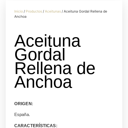
Inicio
/
Productos
/
Aceitunas
/ Aceituna Gordal Rellena de
Anchoa
Aceituna
Gordal
Rellena de
Anchoa
ORIGEN:
España.
CARACTERÍSTICAS: