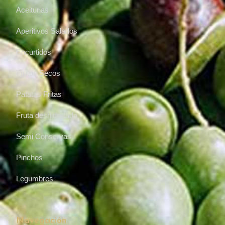
Aceitunas
Aperitivos Salados
Encurtidos
Frutos Secos
Patatas Fritas
Fruta deshidratada
Semi Conservas
Pinchos
Legumbres
Navegación