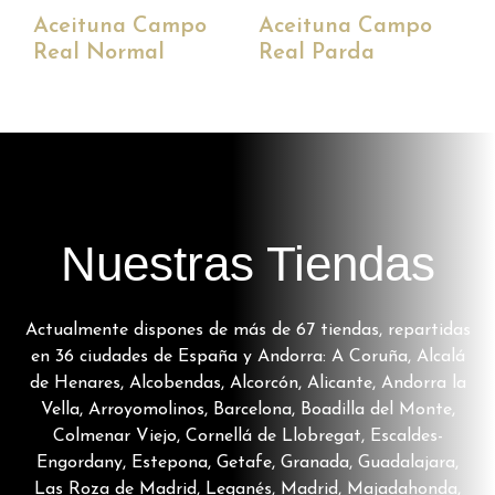
Aceituna Campo
Aceituna Campo
Real Normal
Real Parda
Nuestras Tiendas
Actualmente dispones de más de 67 tiendas, repartidas
en 36 ciudades de España y Andorra: A Coruña, Alcalá
de Henares, Alcobendas, Alcorcón, Alicante, Andorra la
Vella, Arroyomolinos, Barcelona, Boadilla del Monte,
Colmenar Viejo, Cornellá de Llobregat, Escaldes-
Engordany, Estepona, Getafe, Granada, Guadalajara,
Las Roza de Madrid, Leganés, Madrid, Majadahonda,