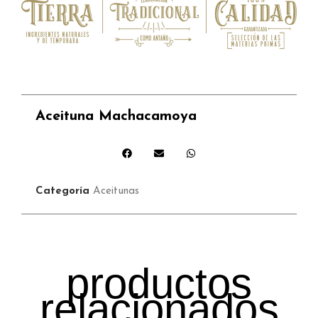
Aceituna Machacamoya
Categoría
Aceitunas
productos
relacionados