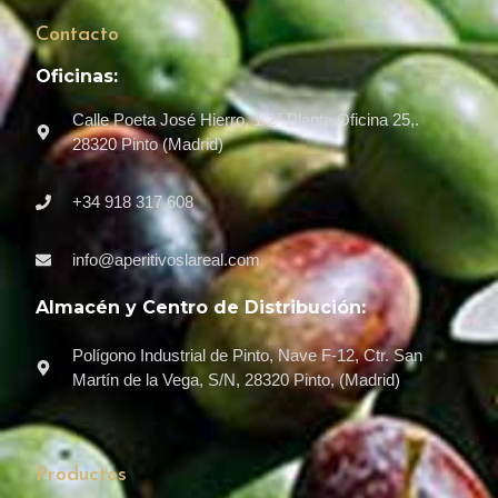
Contacto
Oficinas:
Calle Poeta José Hierro, 1 2ª Planta Oficina 25,.
28320 Pinto (Madrid)
+34 918 317 608
info@aperitivoslareal.com
Almacén y Centro de Distribución:
Polígono Industrial de Pinto, Nave F-12, Ctr. San
Martín de la Vega, S/N, 28320 Pinto, (Madrid)
Productos