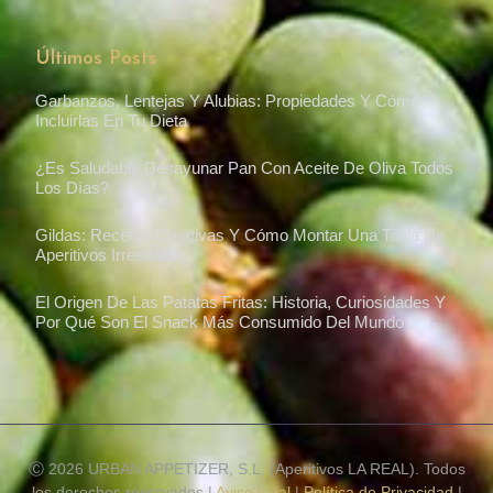
Últimos Posts
Garbanzos, Lentejas Y Alubias: Propiedades Y Cómo
Incluirlas En Tu Dieta
¿Es Saludable Desayunar Pan Con Aceite De Oliva Todos
Los Días?
Gildas: Recetas Creativas Y Cómo Montar Una Tabla De
Aperitivos Irresistible
El Origen De Las Patatas Fritas: Historia, Curiosidades Y
Por Qué Son El Snack Más Consumido Del Mundo
Ⓒ 2026 URBAN APPETIZER, S.L. (Aperitivos LA REAL). Todos
los derechos reservados |
Aviso legal
|
Política de Privacidad
|