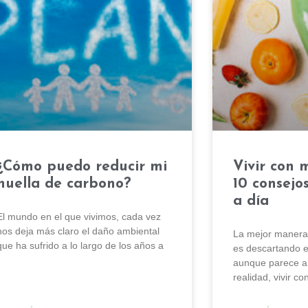
¿Cómo puedo reducir mi
Vivir con 
huella de carbono?
10 consejo
a día
El mundo en el que vivimos, cada vez
nos deja más claro el daño ambiental
La mejor manera d
que ha sufrido a lo largo de los años a
es descartando el
aunque parece alg
realidad, vivir c