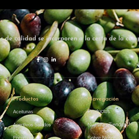
s de calidad se incorporen a la cesta de la com
Productos
Navegación
Productos
Aceitunas
Aperitivos Salados
Nuestras Tiendas
Encurtidos
Sobre Nosotros