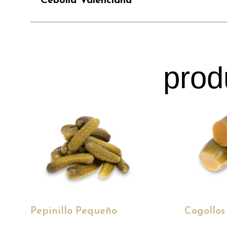
Cebolla Valenciana
prod
Pepinillo Pequeño
Cogollos