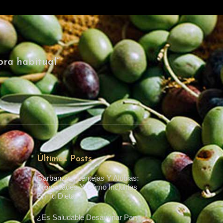
pra habitual”
Últimos Posts
Garbanzos, Lentejas Y Alubias:
Propiedades Y Cómo Incluirlas
En Tu Dieta
¿Es Saludable Desayunar Pan