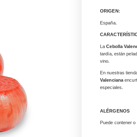
ORIGEN:
España.
CARACTERÍSTI
La
Cebolla Valen
tardía, están pel
vino.
En nuestras tiend
Valenciana
encurt
especiales.
ALÉRGENOS
Puede contener o 