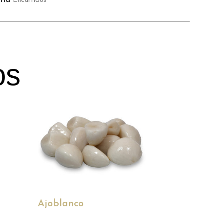
ría
Encurtidos
os
Ajoblanco