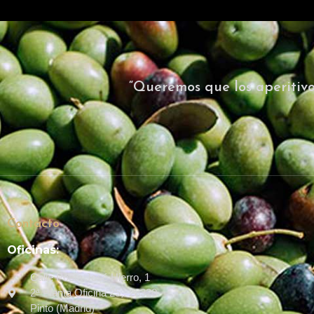
“Queremos que los aperitivo
Contacto
Oficinas:
Calle Poeta José Hierro, 1
2ª Planta Oficina 25,. 28320
Pinto (Madrid)