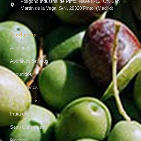
Polígono Industrial de Pinto, Nave F-12, Ctr. San
Martín de la Vega, S/N, 28320 Pinto, (Madrid)
Productos
Aceitunas
Aperitivos Salados
Encurtidos
Frutos Secos
Patatas Fritas
Fruta deshidratada
Semi Conservas
Pinchos