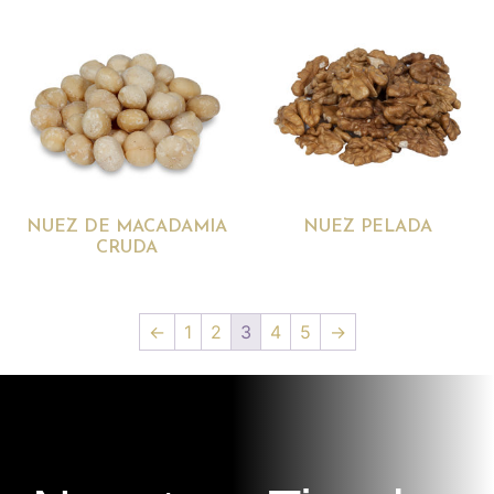
NUEZ DE MACADAMIA
NUEZ PELADA
CRUDA
←
1
2
3
4
5
→