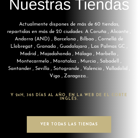
Nuestras Tiendas
Actualmente dispones de más de 60 tiendas,
repartidas en más de 20 ciudades: A Coruña , Alicante ,
Andorra (AND) , Barcelona , Bilbao , Cornellá de
Llobregat , Granada , Guadalajara , Las Palmas GC ,
Madrid , Majadahonda , Málaga , Marbella ,
Montecarmelo , Moratalaz , Murcia , Sabadell ,
Santander , Sevilla , Sotogrande , Valencia , Valladolid ,
Vigo , Zaragoza…
Y 24H, 365 DÍAS AL AÑO, EN LA WEB DE EL CORTE
INGLÉS.
VER TODAS LAS TIENDAS