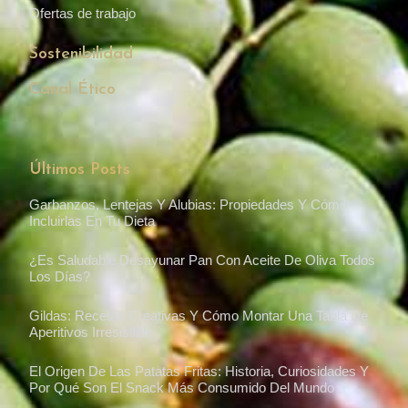
Ofertas de trabajo
Sostenibilidad
Canal Ético
Últimos Posts
Garbanzos, Lentejas Y Alubias: Propiedades Y Cómo
Incluirlas En Tu Dieta
¿Es Saludable Desayunar Pan Con Aceite De Oliva Todos
Los Días?
Gildas: Recetas Creativas Y Cómo Montar Una Tabla De
Aperitivos Irresistible
El Origen De Las Patatas Fritas: Historia, Curiosidades Y
Por Qué Son El Snack Más Consumido Del Mundo