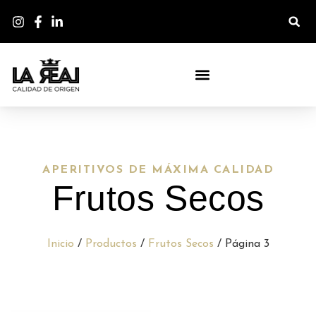
APERITIVOS DE MÁXIMA CALIDAD
Frutos Secos
Inicio
/
Productos
/
Frutos Secos
/ Página 3
SALE