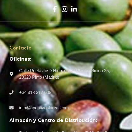
Contacto
Oficinas:
Calle Poeta José Hierro, 1 2ª Planta Oficina 25,.
28320 Pinto (Madrid)
+34 918 317 608
info@aperitivoslareal.com
Almacén y Centro de Distribución: