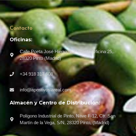
Contacto
Oficinas:
Calle Poeta José Hierro, 1 2ª Planta Oficina 25,.
28320 Pinto (Madrid)
+34 918 317 608
info@aperitivoslareal.com
Almacén y Centro de Distribución:
Polígono Industrial de Pinto, Nave F-12, Ctr. San
Martín de la Vega, S/N, 28320 Pinto, (Madrid)