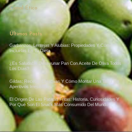
Canal Ético
Últimos Posts
Garbanzos, Lentejas Y Alubias: Propiedades Y Cómo
Incluirlas En Tu Dieta
¿Es Saludable Desayunar Pan Con Aceite De Oliva Todos
Los Días?
Gildas: Recetas Creativas Y Cómo Montar Una Tabla De
Aperitivos Irresistible
El Origen De Las Patatas Fritas: Historia, Curiosidades Y
Por Qué Son El Snack Más Consumido Del Mundo