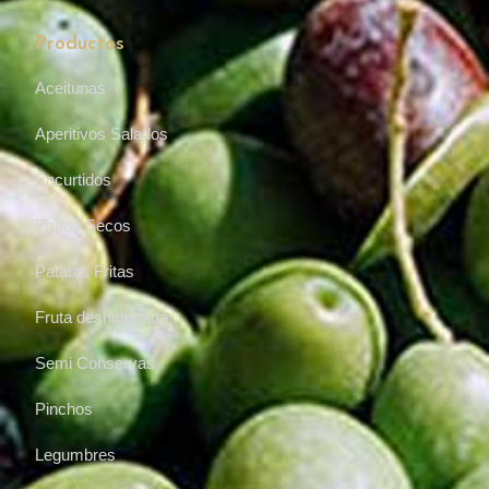
Productos
Aceitunas
Aperitivos Salados
Encurtidos
Frutos Secos
Patatas Fritas
Fruta deshidratada
Semi Conservas
Pinchos
Legumbres