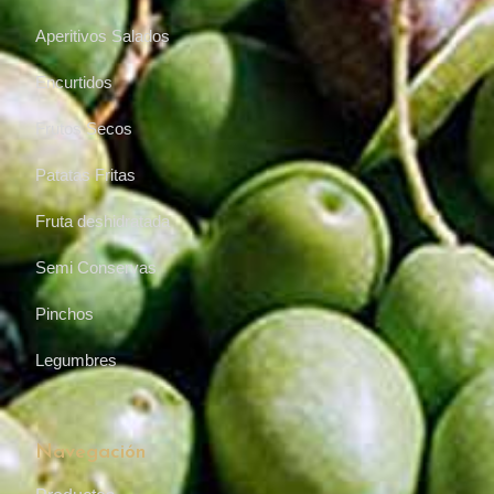
Aperitivos Salados
Encurtidos
Frutos Secos
Patatas Fritas
Fruta deshidratada
Semi Conservas
Pinchos
Legumbres
Navegación