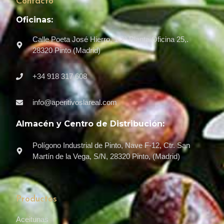
Contacto
Oficinas:
Calle Poeta José Hierro, 1 2ª Planta Oficina 25,.
28320 Pinto (Madrid)
+34 918 317 608
info@aperitivoslareal.com
Almacén y Centro de Distribución:
Polígono Industrial de Pinto, Nave F-12, Ctr. San
Martín de la Vega, S/N, 28320 Pinto, (Madrid)
Productos
Aceitunas