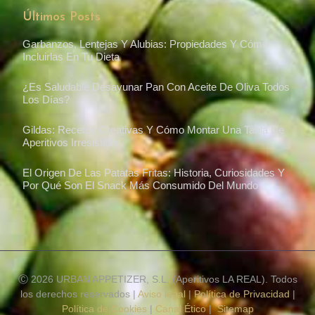
Últimos Posts
Garbanzos, Lentejas Y Alubias: Propiedades Y Cómo
Incluirlas En Tu Dieta
¿Es Saludable Desayunar Pan Con Aceite De Oliva Todos
Los Días?
Gildas: Recetas Creativas Y Cómo Montar Una Tabla De
Aperitivos Irresistible
El Origen De Las Patatas Fritas: Historia, Curiosidades Y
Por Qué Son El Snack Más Consumido Del Mundo
Ⓒ 2026 URBAN APPETIZER, S.L. (Aperitivos LA REAL). Todos
los derechos reservados |
Aviso legal
|
Política de Privacidad
|
Política de Cookies
|
Canal Ético
|
Sitemap