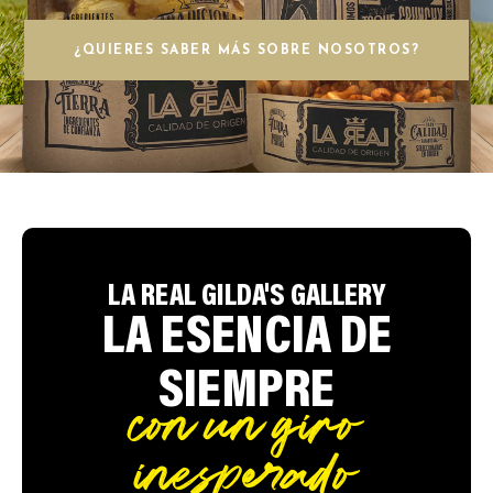
¿QUIERES SABER MÁS SOBRE NOSOTROS?
LA REAL GILDA'S GALLERY
LA ESENCIA DE
SIEMPRE
con un giro
inesperado